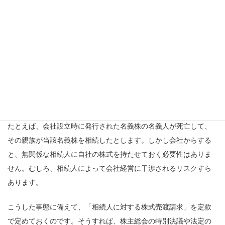
ておく
相続による株式の分散を防ぐためには、「相続人に対する株式売
渡請求」を定款で定めておくことが有用です。上記の定めを定款
に置いておけば、自社の株式（譲渡制限株式に限ります）を相続
した者に対して、当該株式を自社に売り渡すよう請求することが
できるようになります。
たとえば、会社設立時に発行された名義株の名義人が死亡して、
その親族が当該名義株を相続したとします。しかし会社からする
と、無関係な相続人に自社の株式を持たせておく必要性はありま
せん。むしろ、相続人によって会社経営に干渉されるリスクすら
あります。
こうした事態に備えて、「相続人に対する株式売渡請求」を定款
で定めておくのです。そうすれば、株主総会の特別決議や法定の