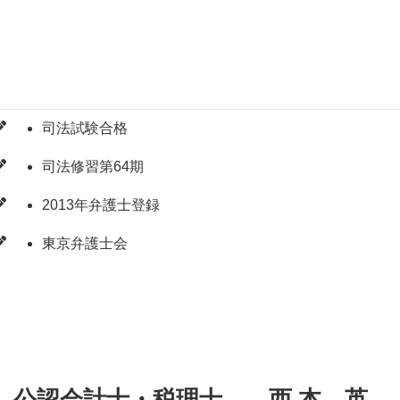
弁護士 小 川 俊太郎
慶應義塾大学大学院法務研究科修了
司法試験合格
司法修習第64期
2013年弁護士登録
東京弁護士会
公認会計士・税理士 西 本 英