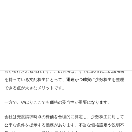
できる仕組みです。
この手続の大きな特徴は、
会社の関与が不要
である点です。つま
り、会社そのものではなく、特別支配株主が直接少数株主に売渡
しを請求します。会社が株主の代理として通知や公告を行うこと
になりますが、取締役会や株主総会の決議は不要です。
手続としては、特別支配株主が会社に対して「売渡請求書」を提
出し、会社がすべての少数株主に通知します。その後、株式の譲
渡が実行される流れです。この方法は、すでに90％以上の議決権
を持っている支配株主にとって、
迅速かつ確実
に少数株主を整理
できる点が大きなメリットです。
一方で、やはりここでも価格の妥当性が重要になります。
会社は売渡請求時点の株価を合理的に算定し、少数株主に対して
公平な条件を提示する義務があります。不当な価格設定や説明不