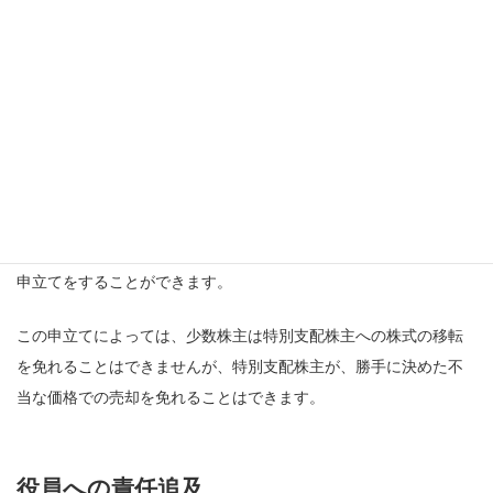
当であるなどが事由になりえると言われています。
売買価格の決定の申立て
特別支配株主による株式等売渡請求で、売渡株式の売買価格に不
服がある売渡株主は、取得日の
20日前の日から取得日の前日まで
に
、裁判所に対して、その有する売渡株式等の売買価格の決定の
申立てをすることができます。
この申立てによっては、少数株主は特別支配株主への株式の移転
を免れることはできませんが、特別支配株主が、勝手に決めた不
当な価格での売却を免れることはできます。
役員への責任追及