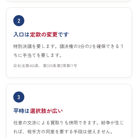
2
入口は
定款の変更
です
特別決議を要します。議決権の3分の2を確保できるう
ちに手当てを要します。
会社法第466条、第309条第2項第11号
3
平時は
選択肢が広い
任意の交渉による買取りも併用できます。紛争が生じ
れば、相手方の同意を要する手段は使えません。