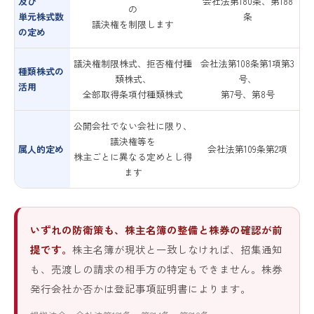
及び
会社法第180条、第188
の
単元株式数
条
議決権を制限します
の定め
議決権制限株式、拒否権付種
会社法第108条第1項第3
種類株式の
類株式、
号、
活用
全部取得条項付種類株式
第7号、第8号
公開会社でない会社に限り、
議決権等を
属人的定め
会社法第109条第2項
株主ごとに異なる定めとし得
ます
いずれの防衛策も、株主名簿の整備と株券の確認が前
提です。
株主名簿が現状と一致しなければ、招集通知
も、売渡しの請求の相手方の特定もできません。株券
発行会社か否かは登記事項証明書によります。