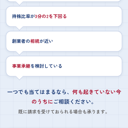
持株比率が
3分の2を下回る
創業者の
相続
が近い
事業承継
を検討している
一つでも当てはまるなら、
何も起きていない今
のうちに
ご相談ください。
既に請求を受けておられる場合も承ります。