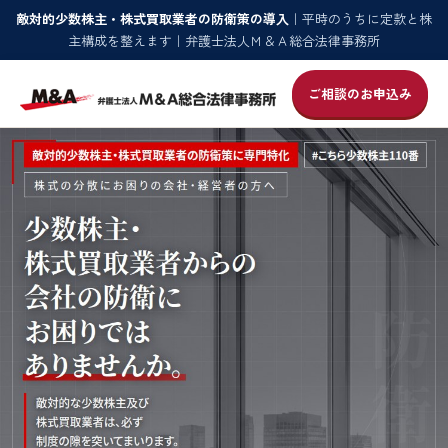
敵対的少数株主・株式買取業者の防衛策の導入
｜平時のうちに定款と株
主構成を整えます｜弁護士法人Ｍ＆Ａ総合法律事務所
ご相談のお申込み