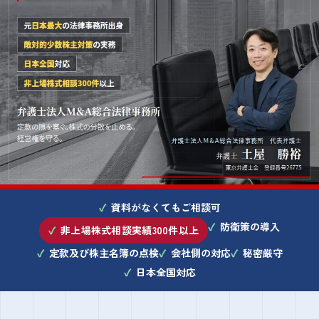
敵対的少数株主・株式買取業者
資料がなくてもご相談可
防衛策の導入
非上場株式相談実績300件以上
定款及び株主名簿の点検
会社側の対応
秘密厳守
日本全国対応