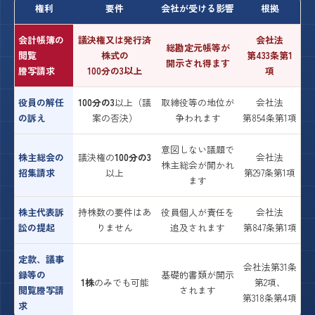
権利
要件
会社が受ける影響
根拠
会計帳簿の
議決権又は発行済
会社法
総勘定元帳等が
閲覧
株式の
第433条第1
開示され得ます
謄写請求
100分の3
以上
項
役員の解任
100分の3
以上（議
取締役等の地位が
会社法
の訴え
案の否決）
争われます
第854条第1項
意図しない議題で
株主総会の
議決権の
100分の3
会社法
株主総会が開かれ
招集請求
以上
第297条第1項
ます
株主代表訴
持株数の要件はあ
役員個人が責任を
会社法
訟の提起
りません
追及されます
第847条第1項
定款、議事
会社法第31条
録等の
基礎的書類が開示
1株
のみでも可能
第2項、
閲覧謄写請
されます
第318条第4項
求