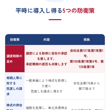
平時に導入し得る
5つの防衛策
防衛策
内容
根拠
会社法第107条第1項第1
譲渡による取得に会社の承認
譲渡制限の
号、
を要します。
定め
第108条第1項第4号、第
承認機関の適否も点検します
139条第1項
相続人等に
一般承継により株式を取得し
対する
会社法第174条から
た者に
売渡しの請
第177条まで
売渡しを請求し得ます
求
株式の併合
端数を処理し、単元未満株主