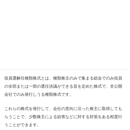
拒否権付株式とは、株主総会で決議された内容に対して拒否する
権限を与えられた株式です。
この株式を1株でも持っていると、株主総会での決議を拒否できる
ことから、黄金株とも呼ばれます。これは、会社経営のコントロ
ールに役立ちます。
役員選解任種類株式
役員選解任種類株式とは、種類株主のみで集まる総会でのみ役員
の全部または一部の選任決議ができる旨を定めた株式で、非公開
会社でのみ発行しうる種類株式です。
これらの株式を発行して、会社の意向に沿った株主に取得しても
らうことで、少数株主による妨害などに対する対策をある程度行
うことができます。