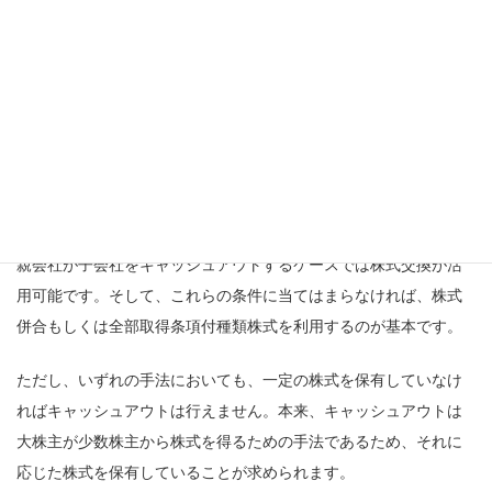
自社に合った方法を選ぶ
前提として、自社に適した手法を選択することが大切です。各手
法に特徴・注意点があるため、十分に把握したうえで手法を決め
ましょう。
まず、自社の状況によって利用できる手法が異なります。特別支
配株主に該当する場合には株式等売渡請求が活用可能な一方で、
親会社が子会社をキャッシュアウトするケースでは株式交換が活
用可能です。そして、これらの条件に当てはまらなければ、株式
併合もしくは全部取得条項付種類株式を利用するのが基本です。
ただし、いずれの手法においても、一定の株式を保有していなけ
ればキャッシュアウトは行えません。本来、キャッシュアウトは
大株主が少数株主から株式を得るための手法であるため、それに
応じた株式を保有していることが求められます。